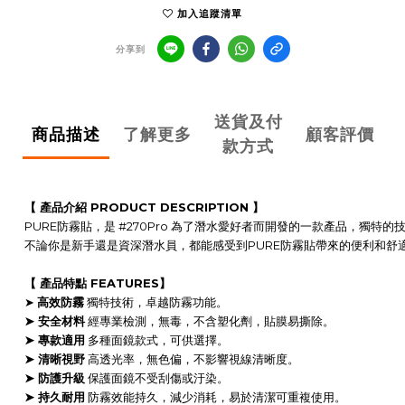
加入追蹤清單
分享到
送貨及付
商品描述
了解更多
顧客評價
款方式
【 產品介紹 PRODUCT DESCRIPTION 】
PURE防霧貼，是 #270Pro 為了潛水愛好者而開發的一款產品，獨特
不論你是新手還是資深潛水員，都能感受到PURE防霧貼帶來的便利和舒
【 產品特點 FEATURES】
➤
高效防霧
獨特技術，卓越防霧功能。
➤ 安全材料
經專業檢測，無毒，不含塑化劑，貼膜易撕除。
➤ 專款適用
多種面鏡款式，可供選擇
。
➤ 清晰視野
高透光率，無色偏，不影響視線清晰度。
➤ 防護升級
保護面鏡不受刮傷或汙染。
➤ 持久耐用
防霧效能持久，減少消耗，易於清潔可重複使用。