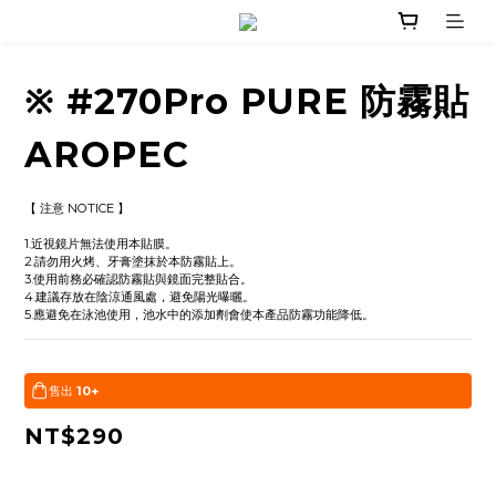
※ #270Pro PURE 防霧貼
AROPEC
【 注意 NOTICE 】
1.近視鏡片無法使用本貼膜。
2.請勿用火烤、牙膏塗抹於本防霧貼上。
3.使用前務必確認防霧貼與鏡面完整貼合。
4.建議存放在陰涼通風處，避免陽光曝曬。
5.應避免在泳池使用，池水中的添加劑會使本產品防霧功能降低。
售出
10+
NT$290