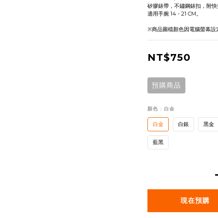
矽膠錶帶，不鏽鋼錶扣，附快
適用手腕 14 - 21 CM。
※商品圖檔顏色因電腦螢幕設
NT$750
預購商品
顏色
: 白金
白金
白銀
黑金
藍黑
現在預購