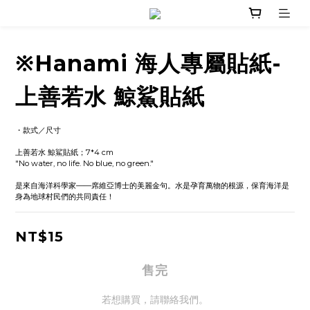
※Hanami 海人專屬貼紙-
上善若水 鯨鯊貼紙
・款式／尺寸
上善若水 鯨鯊貼紙；7*4 cm
"No water, no life. No blue, no green."
是來自海洋科學家——席維亞博士的美麗金句。水是孕育萬物的根源，保育海洋是
身為地球村民們的共同責任！
NT$15
售完
若想購買，請聯絡我們。