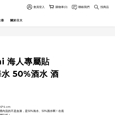
會員登入
購物車(0)
聯絡我們
找商品
註冊
關於日大
mi 海人專屬貼
海水 50%酒水 酒
6*4 cm
體內流的不是血液，是50%海水、50%酒水啊！在底