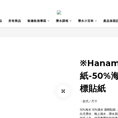
品
所有商品
裝備租借專區
潛水課程
潛水小百科
產品保固
※Hana
紙-50%
標貼紙
・款式／尺寸
50%海水 50%酒水 酒標貼紙；
白天潛水、晚上酒水，潛水員