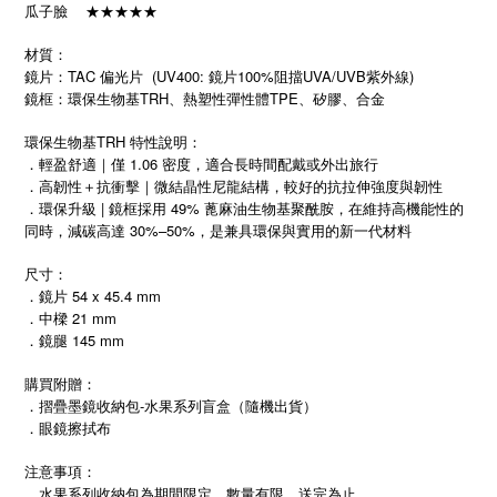
瓜子臉 ★★★★★
材質：
鏡片：TAC 偏光片 (UV400: 鏡片100%阻擋UVA/UVB紫外線)
鏡框：環保生物基TRH、熱塑性彈性體TPE、矽膠、合金
環保生物基TRH 特性說明：
．輕盈舒適｜僅 1.06 密度，適合長時間配戴或外出旅行
．高韌性＋抗衝擊｜微結晶性尼龍結構，較好的抗拉伸強度與韌性
．環保升級 | 鏡框採用 49% 蓖麻油生物基聚酰胺，在維持高機能性的
同時，減碳高達 30%–50%，是兼具環保與實用的新一代材料
尺寸：
．鏡片 54 x 45.4 mm
．中樑 21 mm
．鏡腿 145 mm
購買附贈：
．摺疊墨鏡收納包-水果系列盲盒（隨機出貨）
．眼鏡擦拭布
注意事項：
．水果系列收納包為期間限定，數量有限，送完為止。