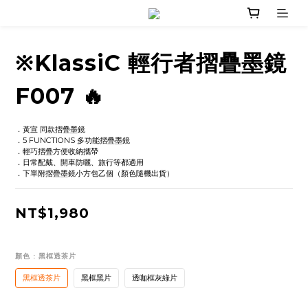
※KlassiC 輕行者摺疊墨鏡
F007 🔥
．黃宣 同款摺疊墨鏡
．5 FUNCTIONS 多功能摺疊墨鏡
．輕巧摺疊方便收納攜帶
．日常配戴、開車防曬、旅行等都適用
．下單附摺疊墨鏡小方包乙個（顏色隨機出貨）
NT$1,980
顏色
: 黑框透茶片
黑框透茶片
黑框黑片
透咖框灰綠片