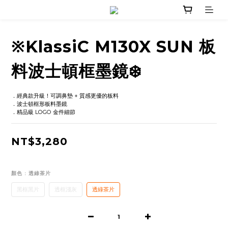
※KlassiC M130X SUN 板
料波士頓框墨鏡❄️
．經典款升級！可調鼻墊 + 質感更優的板料
．波士頓框形板料墨鏡
．精品級 LOGO 金件細節
NT$3,280
顏色
: 透綠茶片
黑框黑片
透框淺灰
透綠茶片