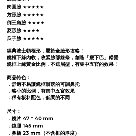
肉圓臉
★
★
★
★
★
方形臉
★
★
★
★
★
倒三角臉
★
★
★
★
菱形臉
★
★
★
★
瓜子臉
★
★
★
★
★
經典波士頓框形，屬於全臉形攻略！
鏡框下緣內收，收緊臉部線條，創造「瘦下巴」錯覺
鏡框上緣黃金比例，不遮眉型，有集中五官的效果！
商品特色：
．
舒適不易讓鏡框滑落的可調鼻托
．
略小的比例，有集中五官效果
．
稀有板料配色，低調的不同
尺寸：
．
鏡片 47 * 40 mm
．
鏡腿 145 mm
．
鼻橋 23 mm（不含框的厚度）