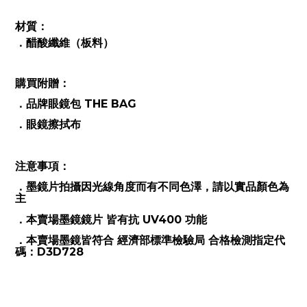
材質：
．
醋酸纖維（板料）
購買附贈：
．
品牌眼鏡包 THE BAG
．眼鏡擦拭布
注意事項：
．墨鏡片拍攝因光線角度而有不同色澤，請以實品顏色為
主
．本賣場墨鏡鏡片 皆有抗 UV400 功能
．本賣場墨鏡皆符合 經濟部標準檢驗局 合格檢測指定代
碼：D3D728