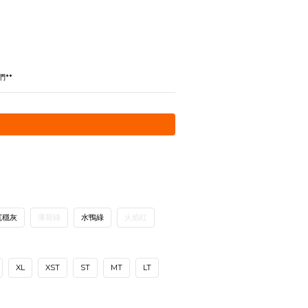
**
沉穩灰
薄荷綠
水鴨綠
火焰紅
XL
XST
ST
MT
LT