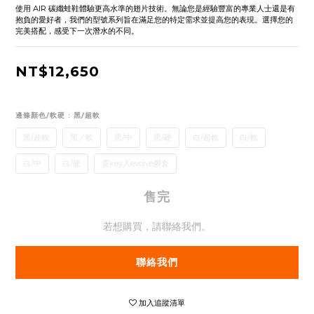
使用 AIR 碳纖蛙鞋體驗更高水準的翅片技術。無論您是經驗豐富的專業人士還是有
抱負的愛好者，我們的型號系列旨在滿足您的特定需求並提高您的表現。選擇您的
完美搭配，感受下一次潛水的不同。
NT$12,650
邊條顏色/軟硬
: 黑/超軟
黑/超軟
黑／軟
黑/中
黑/硬
白/超軟
白/軟
白/中
白/硬
需key入evolve腳套
售完
若想購買，請聯絡我們。
聯絡我們
加入追蹤清單