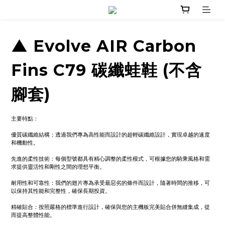
▲ Evolve AIR Carbon
Fins C79 碳纖蛙鞋 (不含
腳套)
主要特點：
優質碳纖維結構：透過我們專為高性能而設計的超輕碳纖維設計，實現卓越的速度
和機動性。
先進的柔性技術：每個型號都具有精心調整的柔性模式，可根據您的騎乘風格和需
求提供靈活性和剛性之間的理想平衡。
耐用性和可靠性：我們的翅片專為承受最惡劣的條件而設計，隨著時間的推移，可
以保持其性能和完整性，確保長期投資。
精確貼合：按照嚴格的標準進行設計，確保與您的主機板完美貼合併無縫集成，從
而提高整體性能。