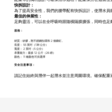
快拆設計：
為了提高安全性，我們的腰帶配有快拆設計，使潛水員
最佳的伸展性：
足夠靈活，可以在全呼吸時跟隨橫隔膜擴張，同時也足
規格：
材質：矽膠，附不銹鋼扣環和 2 個鉚釘。
長度：
55 英吋（138 公分）
寬度：
2 英吋（5 公分）
承重能力：
最多 12 公斤（26 磅）
顏色： 11 種顏色可供選擇
安全注意事項：
請記住始終與潛伴一起潛水並注意周圍環境。確保配重