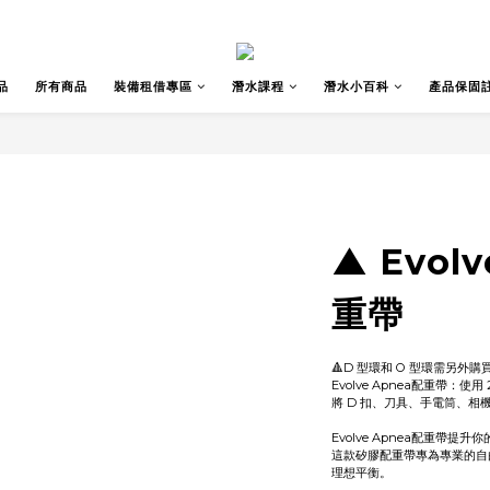
品
所有商品
裝備租借專區
潛水課程
潛水小百科
產品保固
▲ Evol
重帶
🔺D 型環和 O 型環需另外購買
Evolve Apnea配重帶：使用
將 D 扣、刀具、手電筒、相
Evolve Apnea配重帶提
這款矽膠配重帶專為專業的自
理想平衡。