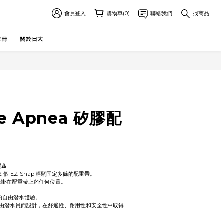
會員登入
購物車(0)
聯絡我們
找商品
註冊
關於日大
立即購買
ve Apnea 矽膠配
🔺
 2 個 EZ-Snap 輕鬆固定多餘的配重帶。
機掛在配重帶上的任何位置。
升你的自由潛水體驗。
由潛水員而設計，在舒適性、耐用性和安全性中取得