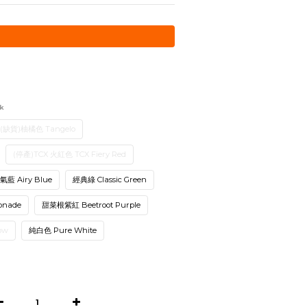
k
(缺貨)柚橘色 Tangelo
(停產)TCX 火紅色 TCX Fiery Red
氣藍 Airy Blue
經典綠 Classic Green
onade
甜菜根紫紅 Beetroot Purple
ow
純白色 Pure White