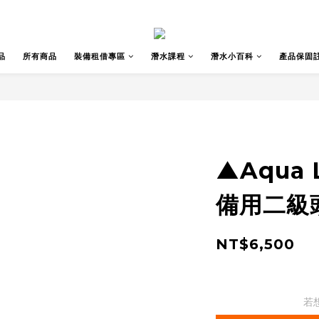
品
所有商品
裝備租借專區
潛水課程
潛水小百科
產品保固
▲Aqua 
備用二級
NT$6,500
若