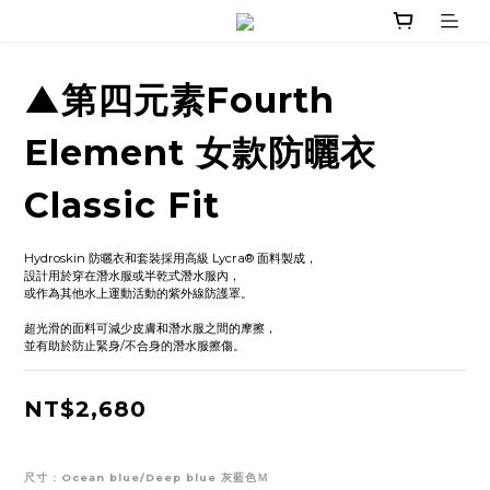
▲第四元素Fourth
Element 女款防曬衣
Classic Fit
Hydroskin 防曬衣和套裝採用高級 Lycra® 面料製成，
設計用於穿在潛水服或半乾式潛水服內，
或作為其他水上運動活動的紫外線防護罩。
超光滑的面料可減少皮膚和潛水服之間的摩擦，
並有助於防止緊身/不合身的潛水服擦傷。
NT$2,680
尺寸
: Ocean blue/Deep blue 灰藍色Ｍ