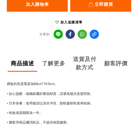
加入購物車
立即購買
加入追蹤清單
分享到
送貨及付
商品描述
了解更多
顧客評價
款方式
裸板的長度寬度為83cm*19.5cm。
• 貼心提醒：碳纖維屬於聚熱材質，請避免陽光直接照射。
• 日常保養：使用後請以清水沖洗，陰暗處晾乾後再收納。
• 蛙板保固期限為一年。
• 腳套等商品屬消耗品，不提供保固服務。