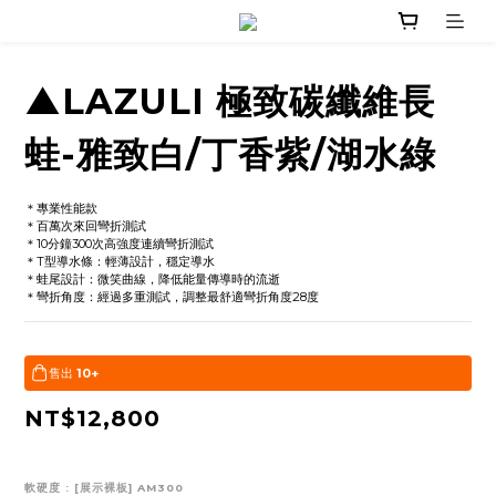
▲LAZULI 極致碳纖維長
蛙-雅致白/丁香紫/湖水綠
＊專業性能款
＊百萬次來回彎折測試
＊10分鐘300次高強度連續彎折測試
＊T型導水條：輕薄設計，穩定導水
＊蛙尾設計：微笑曲線，降低能量傳導時的流逝
＊彎折角度：經過多重測試，調整最舒適彎折角度28度
售出
10+
NT$12,800
軟硬度
: [展示裸板] AM300