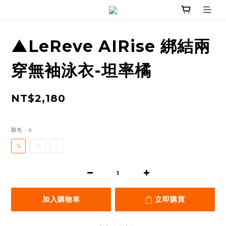
▲LeReve AIRise 綁結兩
穿無袖泳衣-坦率橘
NT$2,180
顏色
: S
S
M
L
加入購物車
立即購買