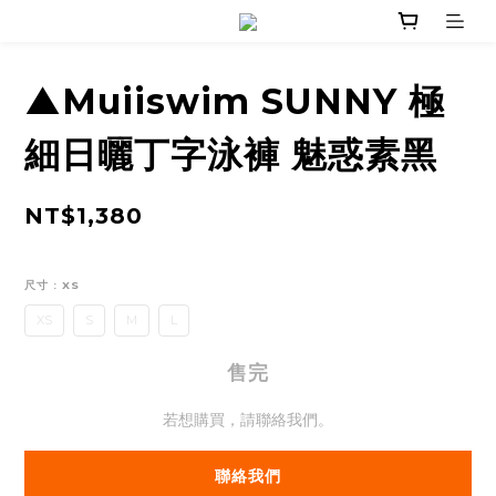
▲Muiiswim SUNNY 極
細日曬丁字泳褲 魅惑素黑
NT$1,380
尺寸
: XS
XS
S
M
L
售完
若想購買，請聯絡我們。
聯絡我們