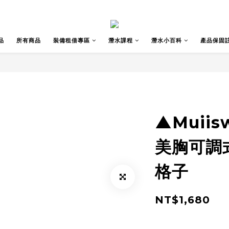
品
所有商品
裝備租借專區
潛水課程
潛水小百科
產品保固
▲Muiis
美胸可調
格子
NT$1,680