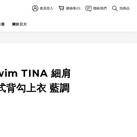
會員登入
購物車(0)
聯絡我們
找商品
註冊
關於日大
wim TINA 細肩
式背勾上衣 藍調