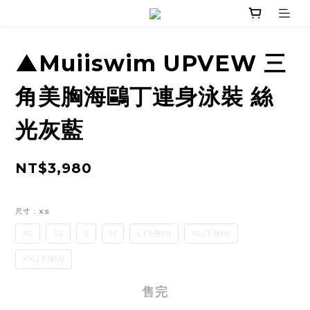
▲Muiiswim UPVEW 三
角美胸海鷗丁連身泳裝 絲
光灰藍
NT$3,980
尺寸
: XS
XS
SS
S
M
L (下身M)
XL (下身M)
XXL(下身M)
售完