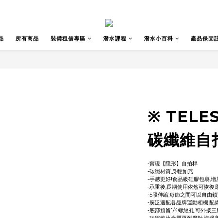
品
所有商品
裝備租借專區
潛水課程
潛水小百科
產品保固
※ TELE
碳纖維自
-實現【隱形】自拍桿
-碳纖材質,身輕如燕
-手感更好!食品級硅膠包裹,
-承重後,長期使用依然可恢復
-5段伸縮,每節之間可以自由
-廣泛適配各品牌運動相機,配備
-底部預留1/4螺紋孔,可外接三