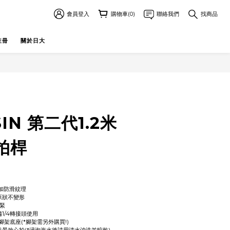
會員登入
購物車(0)
聯絡我們
找商品
註冊
關於日大
SIN 第二代1.2米
拍桿
增加防滑紋理
原狀不變形
鎖緊
1/4轉接頭使用
腳架底座(*腳架需另外購買!)