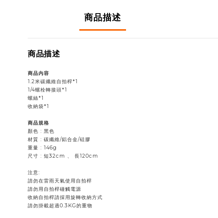
商品描述
商品描述
商品內容
1.2米碳纖維自拍桿*1
1/4螺栓轉接頭*1
螺絲*1
收納袋*1
商品規格
顏色 : 黑色
材質 : 碳纖維/鋁合金/硅膠
重量 : 146g
尺寸 : 短32cm 、 長120cm
注意:
請勿在雷雨天氣使用自拍桿
請勿用自拍桿碰觸電源
收納自拍桿請採用旋轉收納方式
請勿掛載超過0.3KG的重物