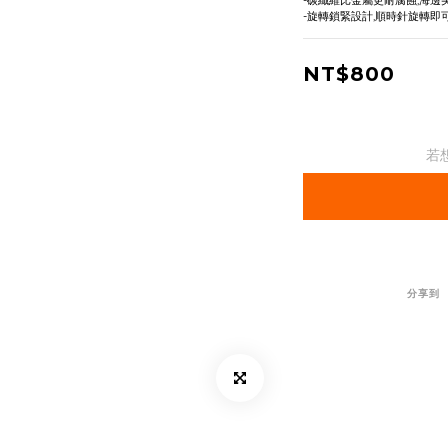
-碳纖維比金屬更耐腐蝕,海邊
-旋轉鎖緊設計,順時針旋轉即
NT$800
若
分享到