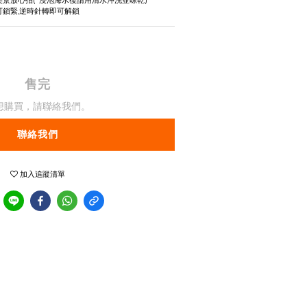
美景放心拍(*浸泡海水後請用清水沖洗並晾乾)
可鎖緊,逆時針轉即可解鎖
售完
想購買，請聯絡我們。
聯絡我們
加入追蹤清單