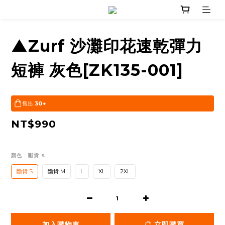
▲Zurf 沙灘印花速乾彈力
短褲 灰色[ZK135-001]
售出
30+
NT$990
顏色
: 斷貨 S
斷貨 S
斷貨 M
L
XL
2XL
加入購物車
立即購買