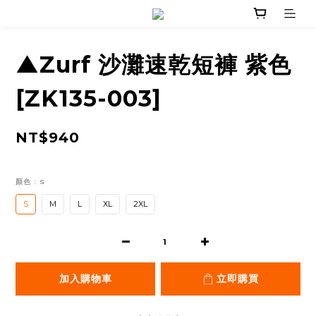
▲Zurf 沙灘速乾短褲 紫色
[ZK135-003]
NT$940
顏色
: S
S
M
L
XL
2XL
加入購物車
立即購買