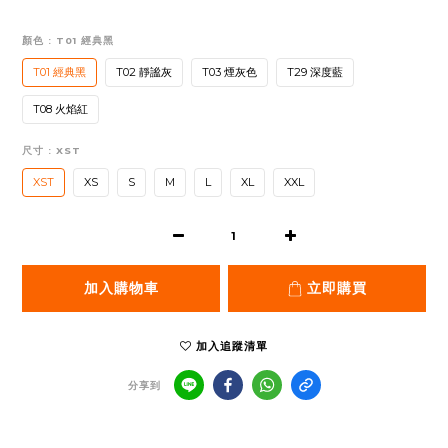
顏色
: T01 經典黑
T01 經典黑
T02 靜謐灰
T03 煙灰色
T29 深度藍
T08 火焰紅
尺寸
: XST
XST
XS
S
M
L
XL
XXL
加入購物車
立即購買
加入追蹤清單
分享到