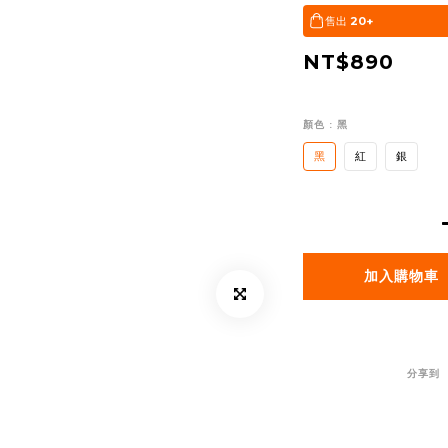
售出
20+
NT$890
顏色
: 黑
黑
紅
銀
加入購物車
分享到