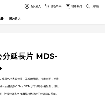
會員登入
購物車(0)
聯絡我們
找商品
註冊
關於日大
立即購買
2公分延長片 MDS-
4
94年成立，成員包括專案管理、工程師團隊、技術支援，皆擁
各大品牌提供OEM / ODM水下攝影設備生產，還以
鏡頭、近攝鏡頭和各種用於相機外殼的鏡頭端口系統。