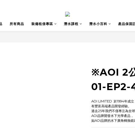
品
所有商品
裝備租借專區
潛水課程
潛水小百科
產品保固
※AOI 
01-EP2-
AOI LIMITED  於19
有豐富高端產品開發經驗。
過去25年我們不僅專注為全球
AOI品牌開發水下光學產品，
如AOI品牌的水下廣角轉換