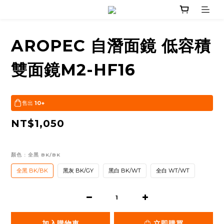
AROPEC 自潛面鏡 低容積
雙面鏡M2-HF16
售出
10+
NT$1,050
顏色
: 全黑 BK/BK
全黑 BK/BK
黑灰 BK/GY
黑白 BK/WT
全白 WT/WT
加入購物車
立即購買