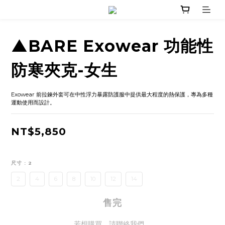
▲BARE Exowear 功能性
防寒夾克-女生
Exowear 前拉鍊外套可在中性浮力暴露防護服中提供最大程度的熱保護，專為多種
運動使用而設計。
NT$5,850
尺寸
: 2
2
4
6
8
10
12
14
售完
若想購買，請聯絡我們。