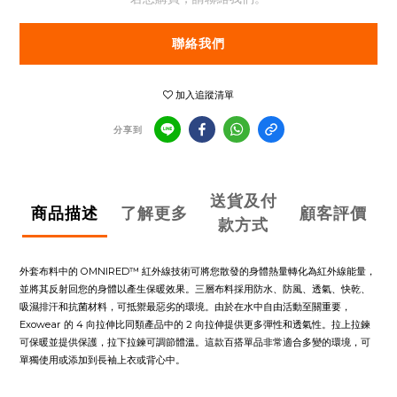
聯絡我們
加入追蹤清單
分享到
送貨及付
商品描述
了解更多
顧客評價
款方式
外套布料中的 OMNIRED™ 紅外線技術可將您散發的身體熱量轉化為紅外線能量，
並將其反射回您的身體以產生保暖效果。三層布料採用防水、防風、透氣、快乾、
吸濕排汗和抗菌材料，可抵禦最惡劣的環境。由於在水中自由活動至關重要，
Exowear 的 4 向拉伸比同類產品中的 2 向拉伸提供更多彈性和透氣性。拉上拉鍊
可保暖並提供保護，拉下拉鍊可調節體溫。這款百搭單品非常適合多變的環境，可
單獨使用或添加到長袖上衣或背心中。