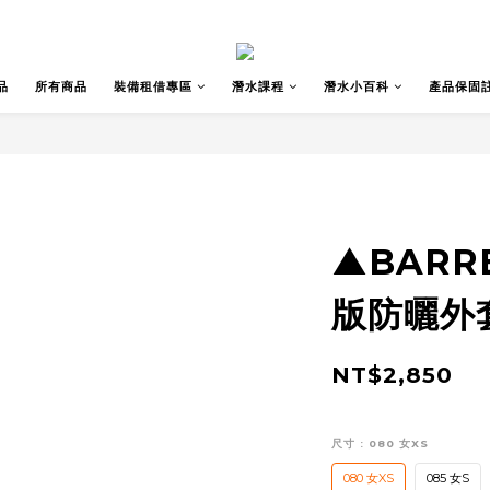
品
所有商品
裝備租借專區
潛水課程
潛水小百科
產品保固
▲BARR
版防曬外套
NT$2,850
尺寸
: 080 女XS
080 女XS
085 女S