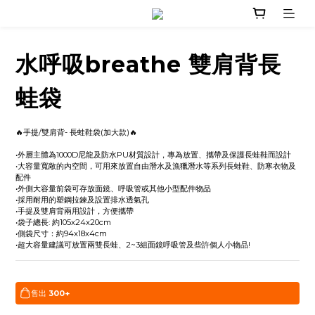
水呼吸breathe 雙肩背長
蛙袋
🔥手提/雙肩背- 長蛙鞋袋(加大款)🔥
•外層主體為1000D尼龍及防水PU材質設計，專為放置、攜帶及保護長蛙鞋而設計
•大容量寬敞的內空間，可用來放置自由潛水及漁獵潛水等系列長蛙鞋、防寒衣物及
配件
•外側大容量前袋可存放面鏡、呼吸管或其他小型配件物品
•採用耐用的塑鋼拉鍊及設置排水透氣孔
•手提及雙肩背兩用設計，方便攜帶
•袋子總長: 約105x24x20cm 
•側袋尺寸：約94x18x4cm
•超大容量建議可放置兩雙長蛙、2~3組面鏡呼吸管及些許個人小物品!
售出
300+