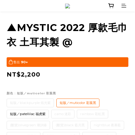
▲MYSTIC 2022 厚款毛巾
衣 土耳其製 @
售出
90+
NT$2,200
顏色
: 短版／muticolor 彩葉黑
短版／blackpurple 炫光紫
短版／muticolor 彩葉黑
短版／patellilac 福虎紫
camo 迷彩
rainbow 彩虹黑
(斷貨)olivegreen 潮汐綠
(斷貨)black 藍月黑
nightblue 夜幕藍