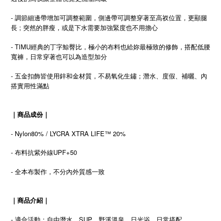
- 調節細邊帶增加可調整範圍，側邊帶可調整穿著至高衩位置，更顯腿
長 ; 突然的胖瘦，或是下水需要加強緊度也不用擔心
- TIMU經典的丁字鯨臀比，極小的布料也給妳最極致的修飾，搭配低腰
寬褲，日常穿著也可以為造型加分
- 五金扣飾皆使用鋅和金材質，不易氧化生鏽；潛水、度假、補曬、內
搭實用性滿點
｜商品成份｜
- Nylon80% / LYCRA XTRA LIFE™ 20%
- 布料抗紫外線UPF+50
- 全本布製作，不分內外質感一致
｜商品介紹｜
- 適合活動：自由潛水、SUP、野溪溫泉、日光浴、日常搭配...