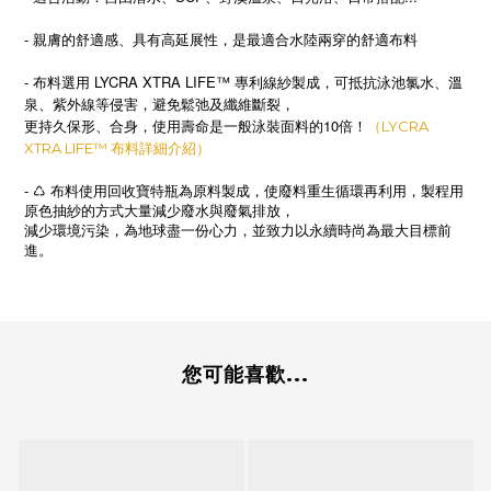
- 親膚的舒適感、具有高延展性，是最適合水陸兩穿的舒適布料
- 布料選用 LYCRA XTRA LIFE™ 專利線紗製成，可抵抗泳池氯水、溫
泉、紫外線等侵害，避免鬆弛及纖維斷裂，
更持久保形、合身，使用壽命是一般泳裝面料的10倍！
（LYCRA
XTRA LIFE™ 布料詳細介紹）
-
♺
布料使用回收寶特瓶為原料製成，使廢料重生循環再利用，製程用
原色抽紗的方式大量減少廢水與廢氣排放，
減少環境污染，為地球盡一份心力，並致力以永續時尚為最大目標前
進。
您可能喜歡...