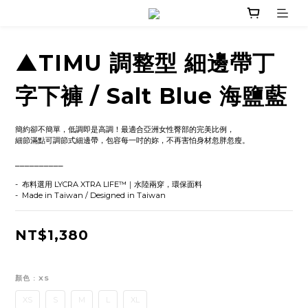
▲TIMU 調整型 細邊帶丁
字下褲 / Salt Blue 海鹽藍
簡約卻不簡單，低調即是高調！最適合亞洲女性臀部的完美比例，
細節滿點可調節式細邊帶，包容每一吋的妳，不再害怕身材忽胖忽瘦。
⎯⎯⎯⎯⎯⎯⎯⎯⎯⎯
-  布料選用 LYCRA XTRA LIFE™｜水陸兩穿，環保面料
-  Made in Taiwan / Designed in Taiwan
NT$1,380
顏色
: XS
XS
S
M
L
XL