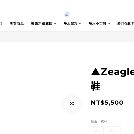
品
所有商品
裝備租借專區
潛水課程
潛水小百科
產品保固
▲Zeagl
鞋
NT$5,500
顏色
: 灰M
灰M
黑色L