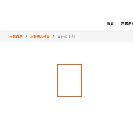
首頁
精選新
全部商品
水肺潛水輕裝
套鞋式-蛙鞋