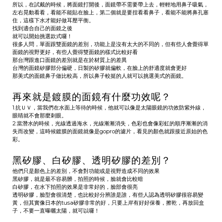
所以，在試戴的時候，將面鏡打開後，面鏡帶不需要帶上去，輕輕地用鼻子吸氣，
左右晃動看看，看能不能貼在臉上，第二個就是要捏看看鼻子，看能不能將鼻孔塞
住，這樣下水才能好做耳壓平衡。
找到適合自己的面鏡之後
就可以開始挑選款式囉！
很多人問，單面跟雙面鏡的差別，功能上是沒有太大的不同的，但有些人會覺得單
面鏡的視野更好，有些人覺得雙面鏡的樣式比較好看
那台灣跟進口面鏡的差別就是在於材質上的差異
台灣的面鏡矽膠部分偏硬，日製的矽膠就偏軟，在臉上的舒適度就會更好
那美式的面鏡鼻子做比較高，所以鼻子較挺的人就可以挑選美式的面鏡。
再來就是鍍膜的面鏡有什麼功效呢？
1.
抗ＵＶ
，當我們在水面上等待的時候，他就可以像是太陽眼鏡的功效防紫外線，
眼睛就不會那麼刺眼。
2.當潛水的時候，光線透過海水，光線漸漸消失，色彩也會像彩虹的順序漸漸的消
失而改變，這時候鍍膜的面鏡就像是gopro的濾片，
看見的顏色就跟接近原始的色
彩。
黑矽膠、白矽膠、透明矽膠的差別？
他們只是顏色上的差別，不會對功能或是視野造成不同的效果
黑矽膠
，就是最不容易髒，拍照的時候，臉就會比較暗
白矽膠
，在水下拍照的效果是非常好的，臉部會很亮
透明矽膠
，臉型會很清楚，也比較好分辨誰是誰，有些人認為透明矽膠很容易變
黃，但其實像日本的tusa矽膠非常的好，只要上岸有好好保養，擦乾，再放回盒
子，不要一直曝曬太陽，就可以囉！