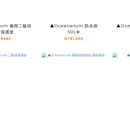
rium 備用二級頭
▲Oceanarium 防水袋
▲Oce
定保護套
50L❄️
T$680
NT$1,890