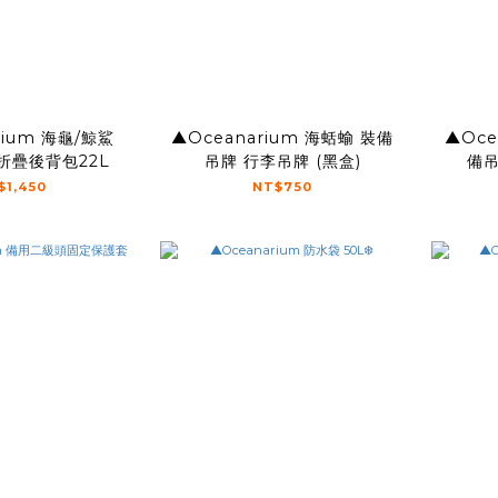
rium 海龜/鯨鯊
▲Oceanarium 海蛞蝓 裝備
▲Oce
折疊後背包22L
吊牌 行李吊牌 (黑盒)
備吊
$1,450
NT$750