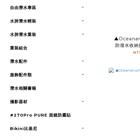
自由潛水專區
水肺潛水輕裝
水肺潛水重裝
▲Oceana
防潑水收納
重裝組合
NT
潛水配件
服飾配件類
潛水相關書籍
攝影器材
#270Pro PURE 面鏡防霧貼
Bikini比基尼