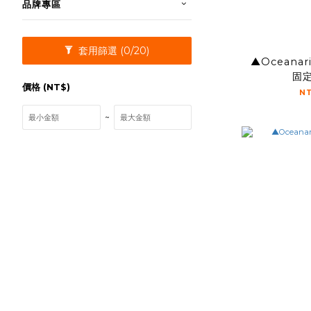
品牌專區
套用篩選
(0/20)
▲Oceana
固
價格 (NT$)
N
~