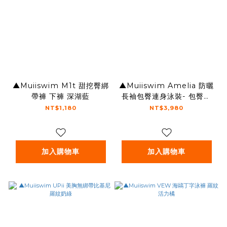
▲Muiiswim M1t 甜挖臀綁
▲Muiiswim Amelia 防曬
帶褲 下褲 深湖藍
長袖包臀連身泳裝- 包臀版
素色羅紋
NT$1,180
NT$3,980
加入購物車
加入購物車