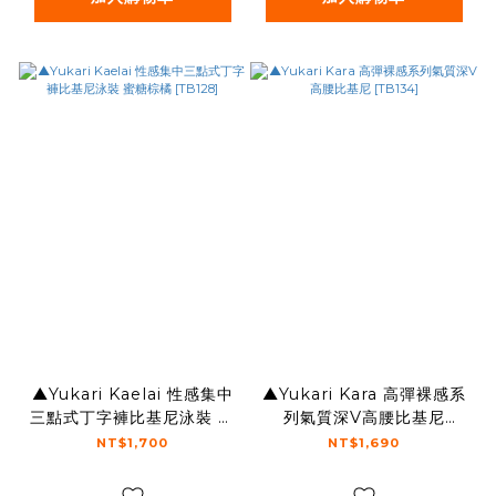
▲Yukari Kaelai 性感集中
▲Yukari Kara 高彈裸感系
三點式丁字褲比基尼泳裝 蜜
列氣質深V高腰比基尼
糖棕橘 [TB128]
[TB134]
NT$1,700
NT$1,690