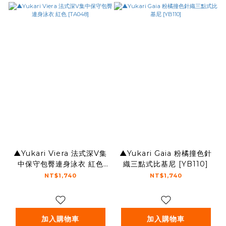
▲Yukari Viera 法式深V集
▲Yukari Gaia 粉橘撞色針
中保守包臀連身泳衣 紅色
織三點式比基尼 [YB110]
[TA048]
NT$1,740
NT$1,740
加入購物車
加入購物車