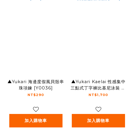
▲Yukari 海邊度假風貝殼串
▲Yukari Kaelai 性感集中
珠項鍊 [Y0036]
三點式丁字褲比基尼泳裝 椰
殼棕 [TB128]
NT$290
NT$1,700
加入購物車
加入購物車