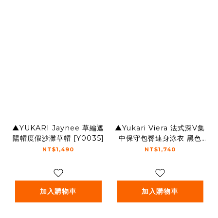
▲YUKARI Jaynee 草編遮
▲Yukari Viera 法式深V集
陽帽度假沙灘草帽 [Y0035]
中保守包臀連身泳衣 黑色
[TA048]
NT$1,490
NT$1,740
加入購物車
加入購物車