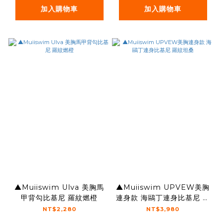
加入購物車
加入購物車
▲Muiiswim Ulva 美胸馬
▲Muiiswim UPVEW美胸
甲背勾比基尼 羅紋燃橙
連身款 海鷗丁連身比基尼 羅
紋坦桑
NT$2,280
NT$3,980