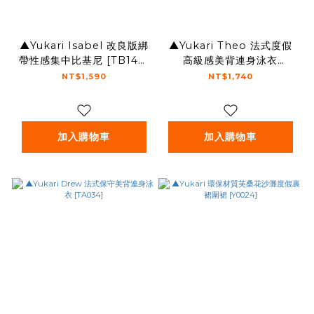
▲Yukari Isabel 改良版綁
▲Yukari Theo 法式度假
帶性感集中比基尼 [TB147]
高級感美背連身泳衣
黑色
[TA050]
NT$1,590
NT$1,740
加入購物車
加入購物車