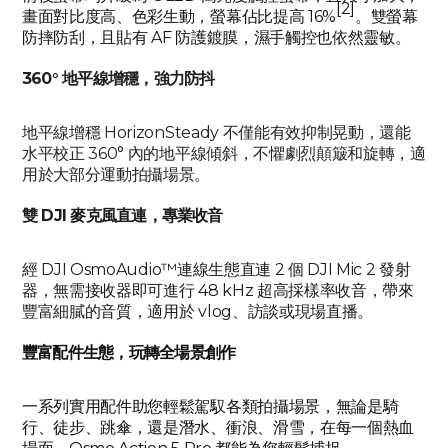
[2]
畫面對比度高、色彩生動，螢幕佔比提高 16%
。雙螢幕
防摔防刮，且貼有 AF 防護鍍膜，濕手觸控也依然靈敏。
360° 地平線增穩，強力防抖
地平線增穩 HorizonSteady 不僅能有效抑制晃動，還能
水平校正 360° 內的地平線傾斜，不懼劇烈顛簸和旋轉，適
用於大部分運動拍攝場景。
雙 DJI 麥克風直連，專業收音
經 DJI OsmoAudio™連線生態直連 2 個 DJI Mic 2 發射
器，無需接收器即可進行 48 kHz 超高採樣率收音，帶來
豐富細膩的音質，適用於 vlog、訪談或現場直播。
豐富配件生態，玩轉全場景創作
一系列實用配件助您輕鬆駕馭各類拍攝場景，無論是騎
行、徒步、跳傘，還是潛水、衝浪、滑雪，在每一個熱血