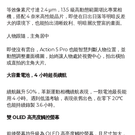
等效像素尺寸達 2.4 μm，13.5 級高動態範圍堪比專業相
機，搭配 4 奈米高性能晶片，即使在日出日落等明暗反差
大的環境下，也能拍出清晰銳利、明暗層次豐富的畫面。
人物跟隨，主角居中
即使沒有雲台，Action 5 Pro 也能智慧判斷人物位置，並
動態調整畫面構圖，始終讓人物處於視覺中心，拍出橫拍
或直拍的主角大片。
大容量電池，4 小時超長續航
續航飆升 50%，革新運動相機續航表現，一顆電池最長能
用 4 小時。遇到低溫考驗，表現依舊出色，在零下 20℃
也能持續錄製 3.6 小時。
雙 OLED 高亮度觸控螢幕
前後螢幕均升級為 OLED 高亮度觸控螢幕，且尺寸加大，