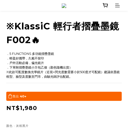
※KlassiC 輕行者摺疊墨鏡
F002🔥
．5 FUNCTIONS 多功能摺疊墨鏡
．輕盈好攜帶，久戴不留印
．戶外活動必備，偏光鏡片
．下單附摺疊墨鏡小方包乙個（顏色隨機出貨）
※此款可配度數換光學鏡片（近視+閃光度數需要小於500度才可配鏡）建議依墨鏡
框型、臉型及度數至門市，由驗光師評估配鏡。
售出
40+
NT$1,980
顏色
: 灰框黑片