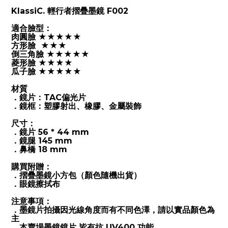
KlassiC. 輕行者摺疊墨鏡 F002
適合臉型：
肉圓臉 ★★★★★
方形臉 ★★★
倒三角臉 ★★★
★
★
菱形臉 ★★★★
瓜子臉 ★★★★★
材質
．
鏡片：TAC偏光片
．
鏡框：塑膠射出、橡膠、金屬裝飾
尺寸：
．鏡片 56 * 44 mm
．鏡腿 145 mm
．鼻橋 18 mm
購買附贈：
．摺疊墨鏡小方包（顏色隨機出貨）
．眼鏡擦拭布
注意事項：
．墨鏡片拍攝因光線角度而有不同色澤，請以實品顏色為
主
．本賣場墨鏡鏡片 皆有抗 UV400 功能