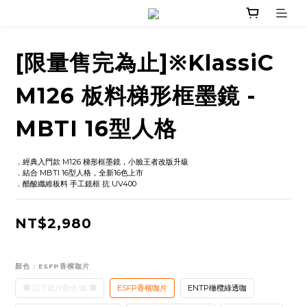
[限量售完為止]※KlassiC
M126 板料梯形框墨鏡 -
MBTI 16型人格
．經典入門款 M126 梯形框墨鏡，小臉王者改版升級
．結合 MBTI 16型人格，全新16色上市
．醋酸纖維板料 手工鏡框 抗 UV400
NT$2,980
顏色
: ESFP香檳咖片
🟤 以下鏡片顏色 咖 🟤
ESFP香檳咖片
ENTP橄欖綠透咖