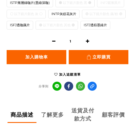
ISTP漸層綠咖片(墨綠深咖)
⚫ 以下鏡片顏色 黑 ⚫
INFJ紫漸黑片
⚪ 以下鏡片顏色 灰 ⚪
INTP灰絞花灰片
🔴 以下鏡片顏色 藕/粉 🔴
ISFJ透咖藕片
🟠 以下鏡片顏色 其他 🟠
ISTJ透棕墨綠片
加入購物車
立即購買
加入追蹤清單
分享到
送貨及付
商品描述
了解更多
顧客評價
款方式