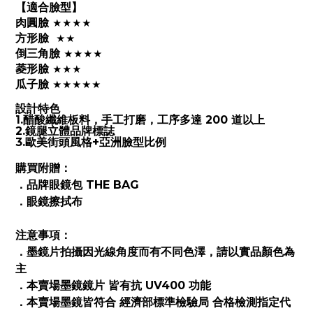
【適合臉型】
肉圓臉
★
★
★
★
方形臉
★
★
倒三角臉
★
★
★
★
菱形臉
★
★
★
瓜子臉
★
★
★
★
★
設計特色
1.醋酸纖維板料，手工打磨，工序多達 200 道以上
2.鏡腿立體品牌標誌
3.歐美街頭風格+亞洲臉型比例
購買附贈：
．品牌眼鏡包 THE BAG
．眼鏡擦拭布
注意事項：
．墨鏡片拍攝因光線角度而有不同色澤，請以實品顏色為
主
．本賣場墨鏡鏡片 皆有抗 UV400 功能
．本賣場墨鏡皆符合 經濟部標準檢驗局 合格檢測指定代