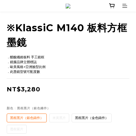
※KlassiC M140 板料方框
墨鏡
．醋酸纖維板料 手工鏡框
．鏡腿品牌立體標誌
．歐美風格+亞洲臉型比例
．此墨鏡型號可配度數
NT$3,280
顏色
: 黑框黑片（銀色鑄件）
黑框黑片（銀色鑄件）
米黃黑片
黑框黑片（金色鑄件）
透框紫片