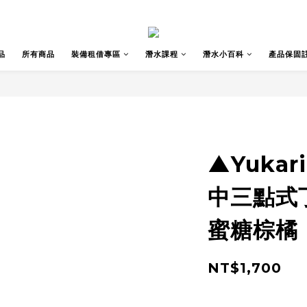
品
所有商品
裝備租借專區
潛水課程
潛水小百科
產品保固
▲Yukari
中三點式
蜜糖棕橘 [
NT$1,700