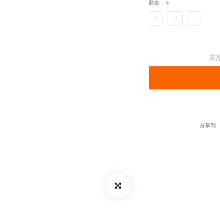
顏色
: S
S
M
L
若
分享到