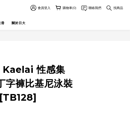
會員登入
購物車(0)
聯絡我們
找商品
註冊
關於日大
 Kaelai 性感集
丁字褲比基尼泳裝
TB128]