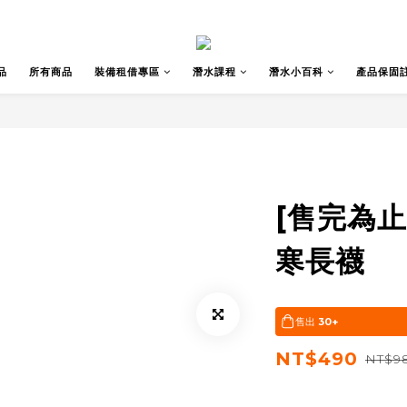
品
所有商品
裝備租借專區
潛水課程
潛水小百科
產品保固
[售完為止]
寒長襪
售出
30+
NT$490
NT$9