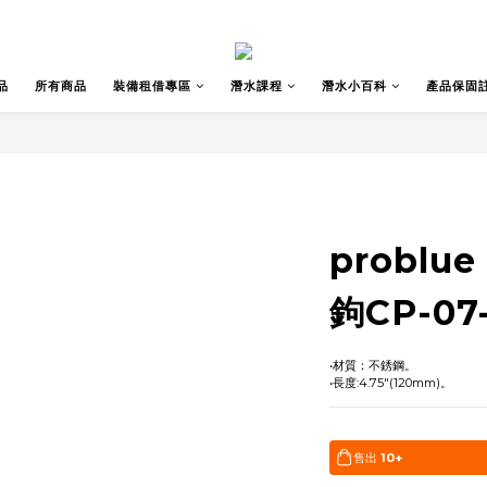
品
所有商品
裝備租借專區
潛水課程
潛水小百科
產品保固
problu
鉤CP-07
•材質：不銹鋼。
•長度:4.75"(120mm)。
售出
10+