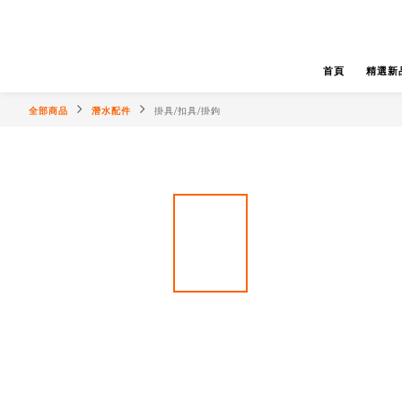
首頁
精選新
全部商品
潛水配件
掛具/扣具/掛鉤