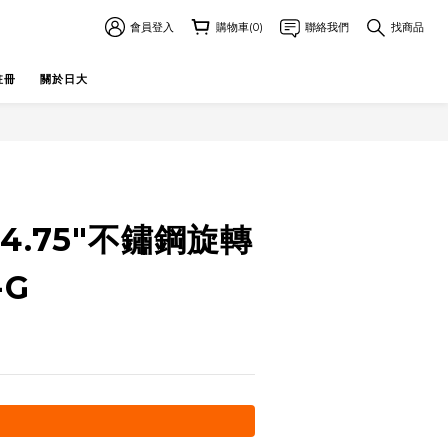
會員登入
購物車(0)
聯絡我們
找商品
註冊
關於日大
立即購買
e 4.75"不鏽鋼旋轉
-G