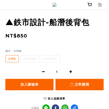
▲鉄市設計-船潛後背包
NT$850
樣式
: 女神款
女神款
迷彩翅鯨款
海洋地球款
加入購物車
立即購買
加入追蹤清單
分享到