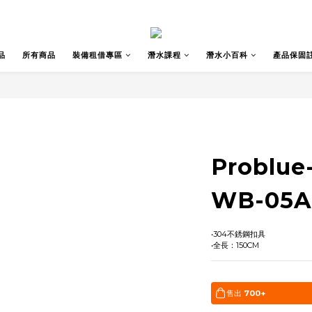
品
所有商品
裝備租借專區
潛水課程
潛水小百科
產品保固
Probl
WB-05A
•304不銹鋼扣具
•全長：150CM
售出
700+