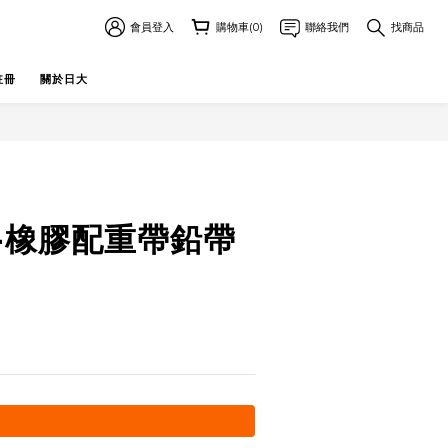
會員登入
購物車(0)
聯絡我們
找商品
註冊
關於日大
立即購買
ue-橡膠配重帶鉛帶