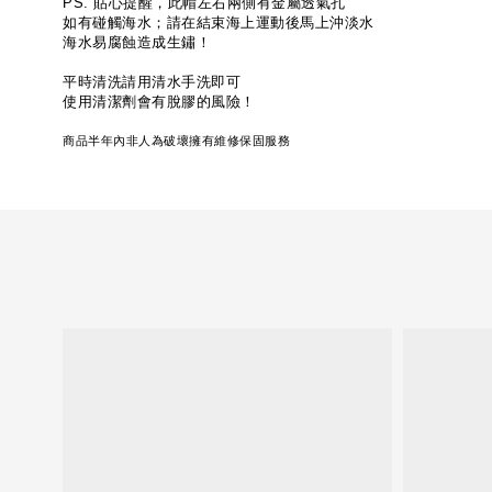
PS. 貼心提醒，此帽左右兩側有金屬透氣孔
如有碰觸海水；請在結束海上運動後馬上沖淡水
海水易腐蝕造成生鏽！
平時清洗請用清水手洗即可
使用清潔劑會有脫膠的風險！
商品半年內非人為破壞擁有維修保固服務