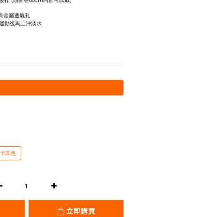
扣 (頭圍在60cm內皆可以戴)
側有金屬透氣孔
運動後馬上沖淡水
卡其色
立即購買