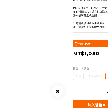
以及採用防潑水面料與可調節後
PS. 貼心提醒，此帽左右兩
如有碰觸海水；請在結束海上
海水易腐蝕造成生鏽！
平時清洗請用清水手洗即可
使用清潔劑會有脫膠的風險！
售出
500+
NT$1,080
顏色
: 卡其色
黑色
軍綠色(缺)
加入購物車