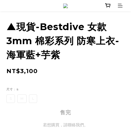
▲現貨-Bestdive 女款
3mm 棉彩系列 防寒上衣-
海軍藍+芋紫
NT$3,100
尺寸
: S
S
M
L
售完
若想購買，請聯絡我們。