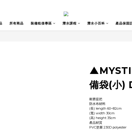
品
所有商品
裝備租借專區
潛水課程
潛水小百科
產品保固
▲MYSTI
備袋(小) 
耐磨提把
防水布材料
(長) length 60~82cm
(寬) width 30cm
(高) height 35cm
產品材質
PVC塗層 230D polyester