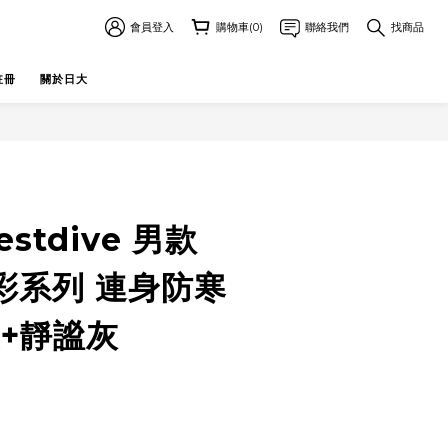
會員登入
購物車(0)
聯絡我們
找商品
註冊
關於日大
stdive 男款
彩系列 連身防寒
藍+靜謐灰