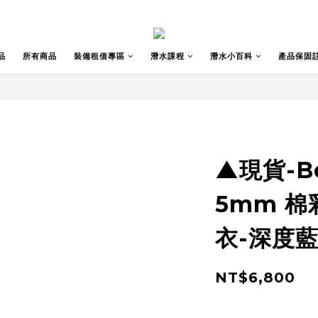
品
所有商品
裝備租借專區
潛水課程
潛水小百科
產品保固
▲現貨-Be
5mm 棉
衣-深度
NT$6,800