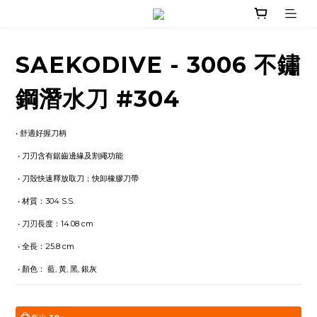
SAEKODIVE - 3006 不鏽
鋼潛水刀 #304
• 舒適好握刀柄
 • 刀刃含有鋸齒邊緣及割繩功能
 • 刀殼快速釋放取刀；快卸橡膠刀帶
 • 材質：304 S.S.
 • 刀刃長度：14.08 cm
 • 全長：25.8 cm
 • 顏色： 藍, 黃, 黑, 銀灰