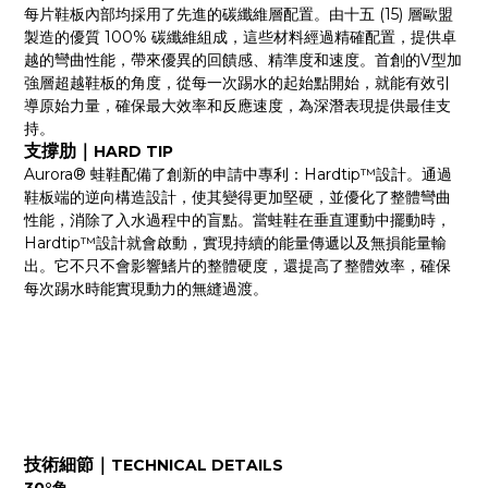
每片鞋板內部均採用了先進的碳纖維層配置。由
十五 (15) 層
歐盟
製造的優質 100% 碳纖維
組成，這些材料經過精確配置，提供卓
越的彎曲性能，帶來優異的回饋感、精準度和速度。首創的V型加
強層超越鞋板的角度，從每一次踢水的起始點開始，就能有效引
導原始力量，確保最大效率和反應速度，為深潛表現提供最佳支
持。
支撐肋｜
HARD TIP
Aurora® 蛙鞋配備了創新的申請中專利：Hardtip™設計。通過
鞋板端的逆向構造設計，使其變得更加堅硬，並優化了整體彎曲
性能，消除了入水過程中的盲點。當蛙鞋在垂直運動中擺動時，
Hardtip™設計就會啟動，實現持續的能量傳遞以及無損能量輸
出。它不只不會影響鰭片的整體硬度，還提高了整體效率，確保
每次踢水時能實現動力的無縫過渡。
技術細節｜
TECHNICAL DETAILS