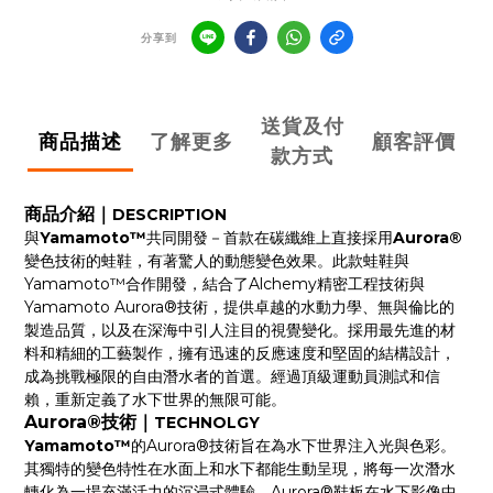
分享到
送貨及付
商品描述
了解更多
顧客評價
款方式
商品介紹｜
DESCRIPTION
與
Yamamoto™
共同開發－首款在碳纖維上直接採用
Aurora®
變色技術的蛙鞋，有著驚人的動態變色效果。
此款蛙鞋與
Yamamoto™合作開發，結合了Alchemy精密工程技術與
Yamamoto Aurora®技術，提供卓越的水動力學、無與倫比的
製造品質，以及在深海中引人注目的視覺變化。採用最先進的材
料和精細的工藝製作，擁有迅速的反應速度和堅固的結構設計，
成為挑戰極限的自由潛水者的首選。經過頂級運動員測試和信
賴，重新定義了水下世界的無限可能。
Aurora®技術｜
TECHNOLGY
Yamamoto™
的Aurora®技術旨在為水下世界注入光與色彩。
其獨特的變色特性在水面上和水下都能生動呈現，將每一次潛水
轉化為一場充滿活力的沉浸式體驗。Aurora®鞋板在水下影像中