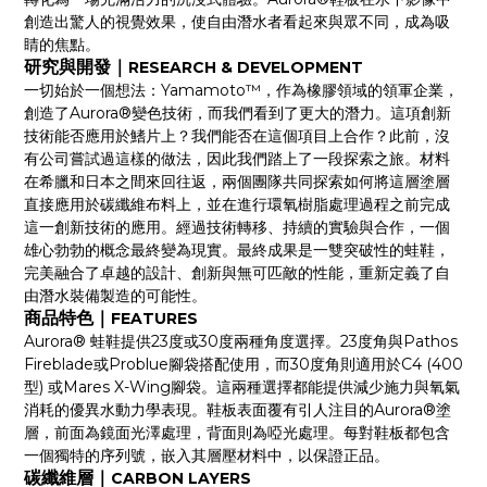
創造出驚人的視覺效果，使自由潛水者看起來與眾不同，成為吸
睛的焦點。
研究與開發｜
RESEARCH & DEVELOPMENT
一切始於一個想法：Yamamoto™，作為橡膠領域的領軍企業，
創造了Aurora®變色技術，而我們看到了更大的潛力。這項創新
技術能否應用於鰭片上？我們能否在這個項目上合作？此前，沒
有公司嘗試過這樣的做法，因此我們踏上了一段探索之旅。材料
在希臘和日本之間來回往返，兩個團隊共同探索如何將這層塗層
直接應用於碳纖維布料上，並在進行環氧樹脂處理過程之前完成
這一創新技術的應用。經過技術轉移、持續的實驗與合作，一個
雄心勃勃的概念最終變為現實。最終成果是一雙突破性的蛙鞋，
完美融合了卓越的設計、創新與無可匹敵的性能，重新定義了自
由潛水裝備製造的可能性。
商品特色｜
FEATURES
Aurora® 蛙鞋提供23度或30度兩種角度選擇。23度角與Pathos
Fireblade或Problue腳袋搭配使用，而30度角則適用於C4 (400
型) 或Mares X-Wing腳袋。這兩種選擇都能提供減少施力與氧氣
消耗的優異水動力學表現。鞋板
表面覆有引人注目的Aurora®塗
層，前面為鏡面光澤處理，背面則為啞光處理。每對鞋板都包含
一個獨特的序列號，嵌入其層壓材料中，以保證正品。
碳纖維層｜
CARBON LAYERS