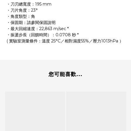
・刀刃總寬度：195 mm
・刀片角度：23°
・角度類型：角
・保固期：請參閱
保固說明
・最大回縮速度：22,863 m/sec *
・振盪步長（回饋時間）：0.0708 秒 *
( 實驗室
測量
條件：
溫度
25°C／
相對濕度
55%／
壓力
1013hPa ）
您可能喜歡...