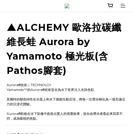
▲ALCHEMY 歐洛拉碳纖
維長蛙 Aurora by
Yamamoto 極光板(含
Pathos腳套)
Aurora®技術｜TECHNOLGY
Yamamoto™的Aurora®技術旨在為水下世界注入光與色彩。
其獨特的變色特性在水面上和水下都能生動呈現，將每一次潛水轉化為一場充滿活
力的沉浸式體驗。
Aurora®鞋板在水下影像中創造出驚人的視覺效果，使自由潛水者看起來與眾不
同，成為吸睛的焦點。