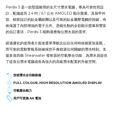
Perdix 3 是一款堅固耐用的全尺寸潛水電腦，專為可靠性而設
計，配備超亮 2.4 吋 / 6.1 公分 AMOLED 顯示螢幕。其裝甲外
殼、精密設計的鈦金屬錶圈以及可靠的鈦金屬壓電觸控按鍵，有
效保護了內部增強的電子元件。憑藉生動的全彩顯示螢幕和豐富
的自訂選項，Perdix 3 能夠適應每位潛水員的需求。
經過優化的使用者介面使選單導航比以往任何時候都更加直觀，
而可靠的震動警報系統確保您不會錯過任何關鍵的潛水時刻。支
援多達四個 Shearwater 發射器的空氣整合功能，為潛水員提供
了從首台潛水電腦成長為強大的高級潛水配置的升級空間。
技術潛水全功能裝備
FULL COLOUR, HIGH RESOLUTION AMOLED DISPLAY
空氣整合能力
用戶可更換 AA 電池