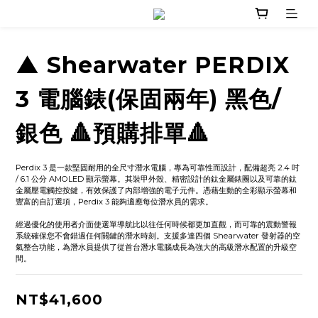
▲ Shearwater PERDIX
3 電腦錶(保固兩年) 黑色/
銀色 🔺預購排單🔺
Perdix 3 是一款堅固耐用的全尺寸潛水電腦，專為可靠性而設計，配備超亮 2.4 吋 
/ 6.1 公分 AMOLED 顯示螢幕。其裝甲外殼、精密設計的鈦金屬錶圈以及可靠的鈦
金屬壓電觸控按鍵，有效保護了內部增強的電子元件。憑藉生動的全彩顯示螢幕和
豐富的自訂選項，Perdix 3 能夠適應每位潛水員的需求。
經過優化的使用者介面使選單導航比以往任何時候都更加直觀，而可靠的震動警報
系統確保您不會錯過任何關鍵的潛水時刻。支援多達四個 Shearwater 發射器的空
氣整合功能，為潛水員提供了從首台潛水電腦成長為強大的高級潛水配置的升級空
間。
NT$41,600