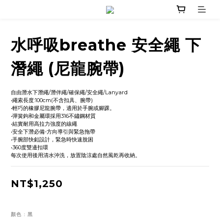
水呼吸breathe 安全繩 下
潛繩 (尼龍腕帶)
自由潛水下潛繩/潛伴繩/確保繩/安全繩/Lanyard
•繩索長度:100cm(不含扣具、腕帶)
•輕巧的橡膠尼龍腕帶，適用於手腕或腳踝。
•彈簧鉤和金屬環採用316不鏽鋼材質
•結實耐用高拉力強度的線繩
•安全下潛必備-方向導引與緊急拖帶
•手腕部快釦設計，緊急時快速脫困
•360度雙邊扣環
每次使用後用清水沖洗，放置陰涼處自然風乾再收納。
NT$1,250
顏色
: 黑