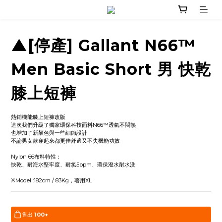
▲[停產] Gallant N66™
Men Basic Short 男 快乾
膝上短褲
熱銷機能膝上短褲改版
這次我們升級了獨家環保科技面料N66™透氣不悶熱
也增加了新顏色與一些細節設計
不論男女款穿起來都更佳舒適又不失機能功效
Nylon 66布料特性：
快乾、耐海水堅牢度、耐氯5ppm、環保潑水耐水洗
※Model :182cm / 83Kg，著用XL
售出
100+