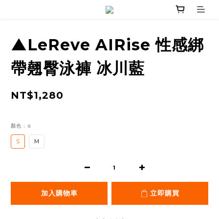
▲LeReve AIRise 性感綁
帶翹臀泳褲 冰川藍
NT$1,280
顏色
: S
S
M
加入購物車
立即購買